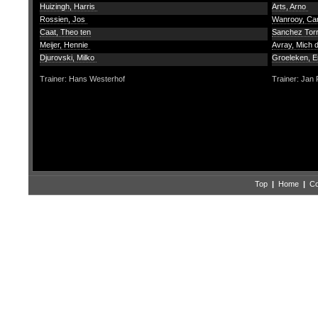
Huizingh, Harris
Arts, Arno
Rossien, Jos
Wanrooy, Car
Caat, Theo ten
Sanchez Tor
Meijer, Hennie
Avray, Mich d
Djurovski, Milko
Groeleken, E
Trainer: Hans Westerhof
Trainer: Jan 
Top
|
Home
|
Co