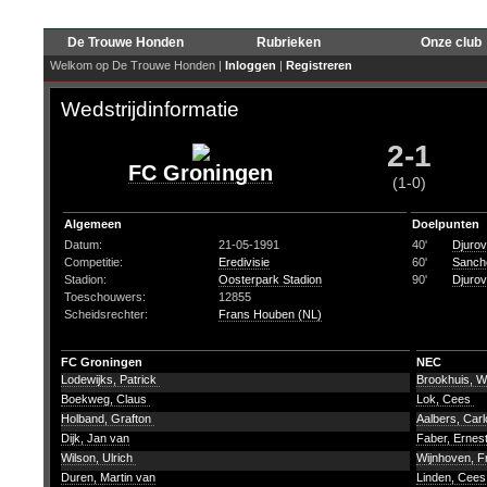
De Trouwe Honden
Rubrieken
Onze club
Welkom op De Trouwe Honden |
Inloggen
|
Registreren
Wedstrijdinformatie
2-1
FC Groningen
(1-0)
Algemeen
Doelpunten
Datum:
21-05-1991
40'
Djurov
Competitie:
Eredivisie
60'
Sanch
Stadion:
Oosterpark Stadion
90'
Djurov
Toeschouwers:
12855
Scheidsrechter:
Frans Houben (NL)
FC Groningen
NEC
Lodewijks, Patrick
Brookhuis, Wi
Boekweg, Claus
Lok, Cees
Holband, Grafton
Aalbers, Car
Dijk, Jan van
Faber, Ernes
Wilson, Ulrich
Wijnhoven, 
Duren, Martin van
Linden, Cees