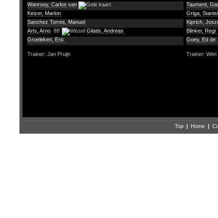
Wanrooy, Carlos van
Taument, Ga
Keizer, Marlon
Griga, Stanis
Sanchez Torres, Manuel
Kiprich, Josz
Arts, Arno
88'
Gliatis, Andreas
Blinker, Regi
Groeleken, Eric
Goey, Ed de
Trainer: Jan Pruijn
Trainer: Wim
Top
|
Home
|
Co