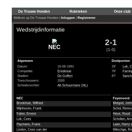
De Trouwe Honden
Rubrieken
Onze club
Welkom op De Trouwe Honden |
Inloggen
|
Registreren
Wedstrijdinformatie
2-1
NEC
(1-0)
Algemeen
Doelpunten
Datum:
16-06-1991
29'
Lok, 
Competitie:
Eredivisie
78'
Farrin
Stadion:
De Goffert
87'
Sanch
Toeschouwers:
2000
Scheidsrechter:
Ab Schuurmans (NL)
NEC
Feyenoord
Brookhuis, Wilfried
Metgod, Joh
Wijnhoven, Frank
Schol, Rem
Faber, Ernest
Heus, Ruud
Lok, Cees
Scholten, Ar
Paymans, Frans
Laan, Harry 
Linden, Cees van der
Witschge, R