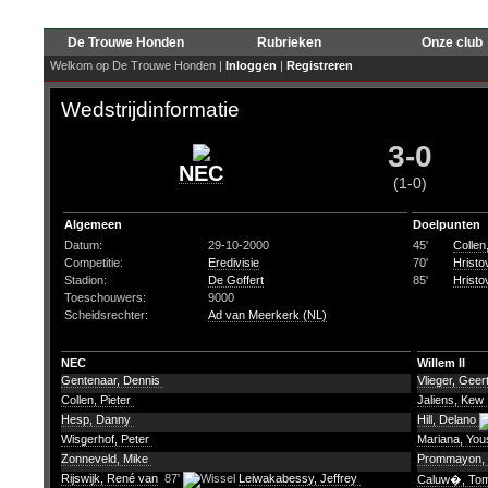
De Trouwe Honden
Rubrieken
Onze club
Welkom op De Trouwe Honden |
Inloggen
|
Registreren
Wedstrijdinformatie
3-0
NEC
(1-0)
Algemeen
Doelpunten
Datum:
29-10-2000
45'
Collen,
Competitie:
Eredivisie
70'
Hristo
Stadion:
De Goffert
85'
Hristo
Toeschouwers:
9000
Scheidsrechter:
Ad van Meerkerk (NL)
NEC
Willem II
Gentenaar, Dennis
Vlieger, Geer
Collen, Pieter
Jaliens, Kew
Hesp, Danny
Hill, Delano
Wisgerhof, Peter
Mariana, Yo
Zonneveld, Mike
Prommayon, 
Rijswijk, René van
87'
Leiwakabessy, Jeffrey
Caluw�, To