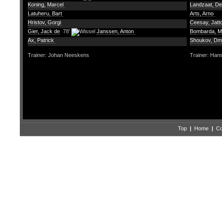
Koning, Marcel
Landzaat, D
Latuheru, Bart
Arts, Arno
Hristov, Gorgi
Ceesay, Jatt
Gier, Jack de
78'
Janssen, Anton
Bombarda, M
Ax, Patrick
Shoukov, Dmi
Trainer: Johan Neeskens
Trainer: Han
Top
|
Home
|
Co