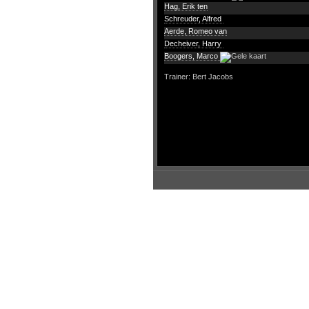
Hag, Erik ten
Schreuder, Alfred
Aerde, Romeo van
Decheiver, Harry
Boogers, Marco
Trainer: Bert Jacobs