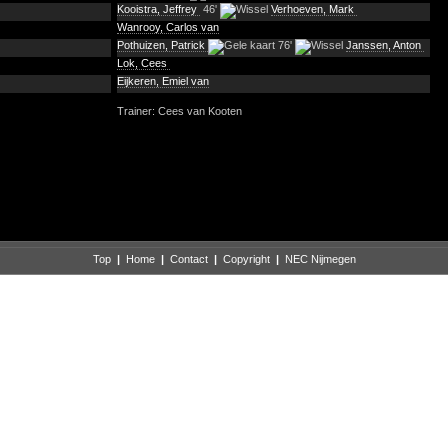
Kooistra, Jeffrey
46'
Verhoeven, Mark
Wanrooy, Carlos van
Pothuizen, Patrick
76'
Janssen, Anton
Lok, Cees
Eijkeren, Emiel van
Trainer: Cees van Kooten
Top
|
Home
|
Contact
|
Copyright
|
NEC Nijmegen