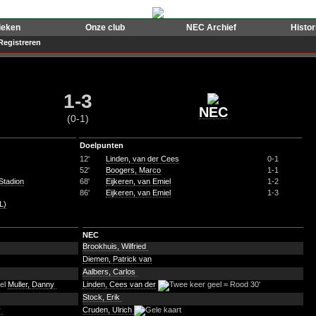
ieken
Onze club
NEC Archief
Histo
Registreren
1-3
NEC
(0-1)
Doelpunten
12'
Linden, van der Cees
0-1
52'
Boogers, Marco
1-1
tadion
68'
Eijkeren, van Emiel
1-2
86'
Eijkeren, van Emiel
1-3
L)
NEC
Brookhuis, Wilfried
Diemen, Patrick van
Aalbers, Carlos
Muller, Danny
Linden, Cees van der
30'
Stock, Erik
y
Cruden, Ulrich