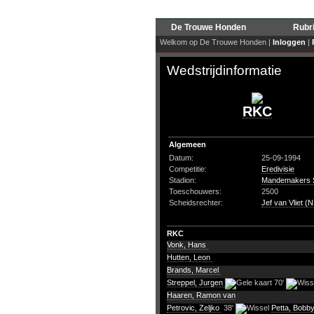
De Trouwe Honden
Rubr
Welkom op De Trouwe Honden |
Inloggen
|
Wedstrijdinformatie
RKC
Algemeen
Datum:
25-09-1994
Competitie:
Eredivisie
Stadion:
Mandemakers S
Toeschouwers:
2500
Scheidsrechter:
Jef van Vliet (N
RKC
Vonk, Hans
Hutten, Leon
Brands, Marcel
Streppel, Jurgen
70'
Haaren, Ramon van
Petrovic, Zeljko
38'
Petta, Bobb