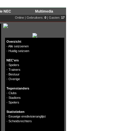
rie NEC
Multimedia
Online | Gebruikers:
0
| Gasten:
17
Overzicht
-
Alle seizoenen
-
Huidig seizoen
NEC'ers
-
Spelers
-
Trainers
-
Bestuur
-
Overige
Tegenstanders
-
Clubs
-
Stadions
-
Spelers
Statistieken
-
Eeuwige eredivisieranglijst
-
Scheidsrechters