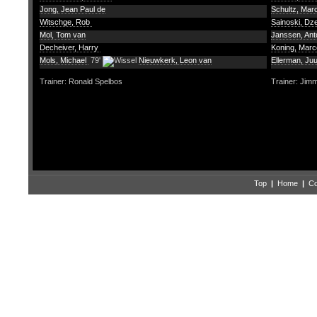
Jong, Jean Paul de
Schultz, Ma
Witschge, Rob
Sainoski, Dz
Mol, Tom van
Janssen, An
Decheiver, Harry
Koning, Marc
Mols, Michael
79'
Nieuwkerk, Leon van
Ellerman, Ju
Trainer: Ronald Spelbos
Trainer: Jim
Top
|
Home
|
Co