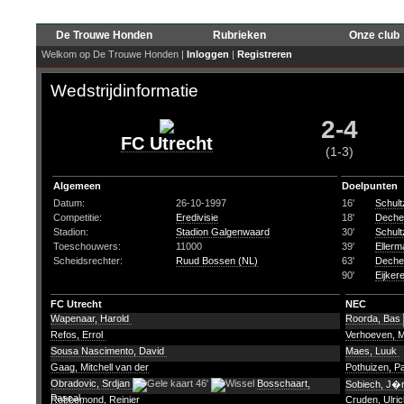
De Trouwe Honden
Rubrieken
Onze club
Welkom op De Trouwe Honden |
Inloggen
|
Registreren
Wedstrijdinformatie
2-4
FC Utrecht
(1-3)
Algemeen
Doelpunten
Datum:
26-10-1997
16'
Schul
Competitie:
Eredivisie
18'
Dechei
Stadion:
Stadion Galgenwaard
30'
Schul
Toeschouwers:
11000
39'
Ellerm
Scheidsrechter:
Ruud Bossen (NL)
63'
Dechei
90'
Eijker
FC Utrecht
NEC
Wapenaar, Harold
Roorda, Bas
Refos, Errol
Verhoeven, 
Sousa Nascimento, David
Maes, Luuk
Gaag, Mitchell van der
Pothuizen, P
Obradovic, Srdjan
46'
Bosschaart,
Sobiech, J�
Pascal
Robbemond, Reinier
Cruden, Ulri