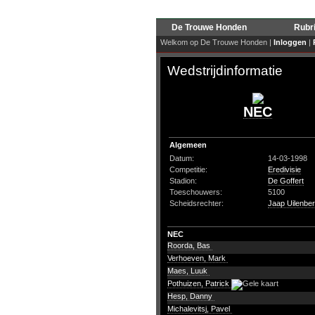
De Trouwe Honden
Rubr
Welkom op De Trouwe Honden |
Inloggen
|
Wedstrijdinformatie
NEC
Algemeen
Datum:
14-03-1998
Competitie:
Eredivisie
Stadion:
De Goffert
Toeschouwers:
5100
Scheidsrechter:
Jaap Uilenbe
NEC
Roorda, Bas
Verhoeven, Mark
Maes, Luuk
Pothuizen, Patrick
Hesp, Danny
Michalevitsj, Pavel