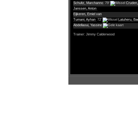
Schultz, Marchanno
79'
Cruden,
Janssen, Anton
Eijkeren, Emiel van
Tumani, Ayhan
72'
Latuheru, Ba
Abdellaoui, Yassine
Trainer: Jimmy Calderwood