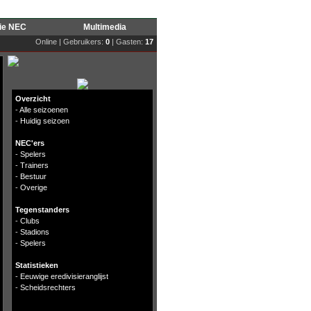
rie NEC
Multimedia
Online | Gebruikers:
0
| Gasten:
17
Overzicht
-
Alle seizoenen
-
Huidig seizoen
NEC'ers
-
Spelers
-
Trainers
-
Bestuur
-
Overige
Tegenstanders
-
Clubs
-
Stadions
-
Spelers
Statistieken
-
Eeuwige eredivisieranglijst
-
Scheidsrechters