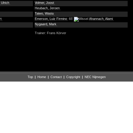
 Ulrich
Volmer, Joost
Heubach, Jeroen
Taiwo, Wasiu
rt
Emerson, Luiz Firmino
65'
Ahannach, Alami
Nygaard, Mark
Trainer: Frans Körver
Top
|
Home
|
Contact
|
Copyright
|
NEC Nijmegen