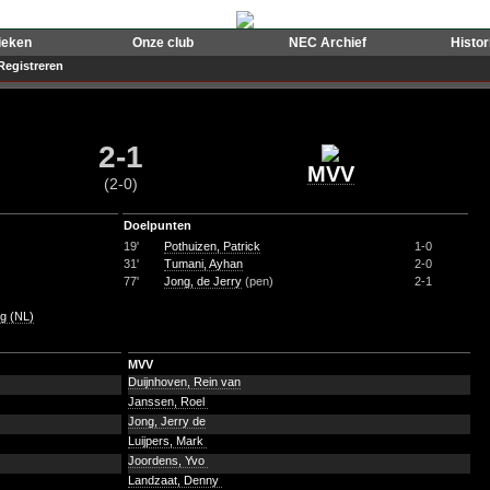
ieken
Onze club
NEC Archief
Histo
Registreren
2-1
MVV
(2-0)
Doelpunten
19'
Pothuizen, Patrick
1-0
31'
Tumani, Ayhan
2-0
77'
Jong, de Jerry
(pen)
2-1
rg (NL)
MVV
Duijnhoven, Rein van
Janssen, Roel
Jong, Jerry de
Luijpers, Mark
Joordens, Yvo
Landzaat, Denny