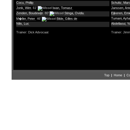
Cocu, Phillip
Schultz, Ma
Jonk, Wim
61'
Iwan, Tomasz
Janssen, An
Zenden, Boudewijn
80'
Stinga, Ovidiu
Eijkeren, Emi
Tumani, Ayh
M�ller, Peter
46'
Bilde, Gilles de
Nilis, Luc
Abdellaoui, 
Trainer: Dick Advocaat
Trainer: Jim
Top
|
Home
|
Co