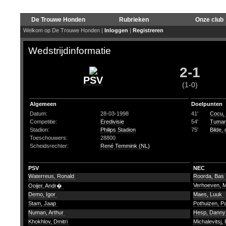
De Trouwe Honden
Rubrieken
Onze club
Welkom op De Trouwe Honden |
Inloggen
|
Registreren
Wedstrijdinformatie
2-1
PSV
(1-0)
Algemeen
Doelpunten
Datum:
28-03-1998
41'
Cocu, P
Competitie:
Eredivisie
54'
Tuman
Stadion:
Philips Stadion
75'
Bilde, 
Toeschouwers:
28800
Scheidsrechter:
René Temmink (NL)
PSV
NEC
Waterreus, Ronald
Roorda, Bas
Verhoeven, 
Ooijer, Andr�
Demo, Igor
Maes, Luuk
Stam, Jaap
Pothuizen, P
Numan, Arthur
Hesp, Dann
Khokhlov, Dmitri
Michalevitsj,