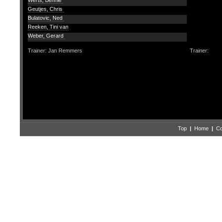
Werts, Bennie
Geutjes, Chris
Bulatovic, Ned
Reeken, Tini van
Weber, Gerard
Trainer: Jan Remmers
Trainer:
Top
|
Home
|
Co