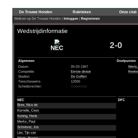
De Trouwe Honden
Rubrieken
Onze club
Welkom op De Trouwe Honden |
Inloggen
|
Registreren
Wedstrijdinformatie
2-0
NEC
Algemeen
Doelpunten
Datum:
05-03-1967
Werts,
Competitie:
Eerste divisie
Reeken
Stadion:
De Goffert
Toeschouwers:
12000
Scheidsrechter:
Onbekend
NEC
DFC
Bree, Nico de
Kornelis, Cees
Koning, Henk
Merkx, Paul
Schriever, Jos
Lier, Tijn van