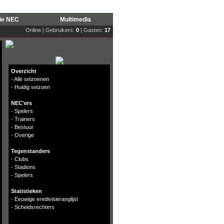
rie NEC
Multimedia
Online | Gebruikers:
0
| Gasten:
17
Overzicht
-
Alle seizoenen
-
Huidig seizoen
NEC'ers
-
Spelers
-
Trainers
-
Bestuur
-
Overige
Tegenstanders
-
Clubs
-
Stadions
-
Spelers
Statistieken
-
Eeuwige eredivisieranglijst
-
Scheidsrechters