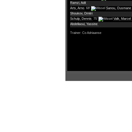
Ramzi, Adil
Arts, Arno
68'
Sanou, Ousmane
Shoukov, Dmitri
Schulp, Dennis
75'
Valk, Marcel
Abdellaoui, Yassine
Trainer: Co Adriaanse