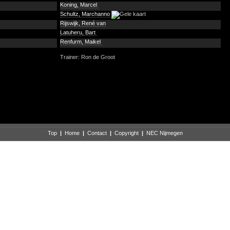
Koning, Marcel
Schultz, Marchanno
Rijswijk, René van
Latuheru, Bart
Renfurm, Maikel
Trainer: Ron de Groot
Top
|
Home
|
Contact
|
Copyright
|
NEC Nijmegen