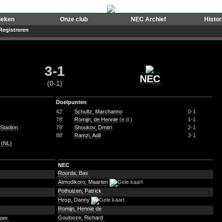
ieken
Onze club
NEC Archief
Histo
Registreren
3-1
NEC
(0-1)
Doelpunten
42'
Schultz, Marchanno
0-1
78'
Romijn, de Hennie
(e.d.)
1-1
 Stadion
79'
Shoukov, Dmitri
2-1
88'
Ramzi, Adil
3-1
 (NL)
NEC
Roorda, Bas
Atmodikoro, Maarten
Pothuizen, Patrick
Hesp, Danny
Romijn, Hennie de
Goulooze, Richard
Tom