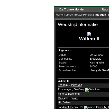
De Trouwe Honden
Rubr
Welkom op De Trouwe Honden |
Inloggen
|
Wedstrijdinformatie
Willem II
Algemeen
Datum:
09-02-2000
Competitie:
Eredivisie
Stadion:
Koning Willem II
Toeschouwers:
14000
Scheidsrechter:
Henny de Graaf
Willem II
Fessem, Jimmy van
Prommayon, Geoffrey
Victoria, Raymond
Galasek, Tomas
Hill, Delano
Landzaat, Denny
75'
Caluw�, 