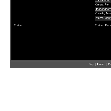
Peters, Jan
Kamps, Piet
Hoogendoorn
Kowalik, Ja
Priewe, Man
Trainer:
Trainer: Piet
Top
|
Home
|
Co