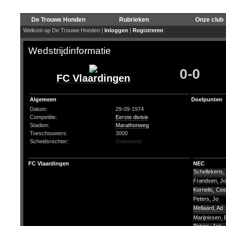
De Trouwe Honden
Rubrieken
Onze club
Welkom op De Trouwe Honden |
Inloggen
|
Registreren
Wedstrijdinformatie
0-0
FC Vlaardingen
Algemeen
Doelpunten
Datum:
29-09-1974
Competitie:
Eerste divisie
Stadion:
Marathonweg
Toeschouwers:
3000
Scheidsrechter:
Onbekend
FC Vlaardingen
NEC
Schellekens,
Frandsen, J
Kornelis, Ce
Peters, Jo
Mellaard, Ad
Marijnissen