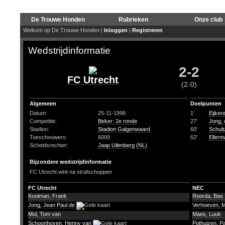
De Trouwe Honden
Rubrieken
Onze club
Welkom op De Trouwe Honden |
Inloggen
|
Registreren
Wedstrijdinformatie
2-2
FC Utrecht
(2-0)
Algemeen
Doelpunten
Datum:
25-11-1998
1'
Eijker
Competitie:
Beker: 2e ronde
27'
Jong, 
Stadion:
Stadion Galgenwaard
60'
Schul
Toeschouwers:
6000
62'
Ellerm
Scheidsrechter:
Jaap Uilenberg (NL)
Bijzondere wedstrijdinformatie
FC Utrecht wint na strafschoppen
FC Utrecht
NEC
Kooiman, Frank
Roorda, Bas
Jong, Jean Paul de
Verhoeven, 
Mol, Tom van
Maes, Luuk
Schoonhoven, Henny van
Pothuizen, P