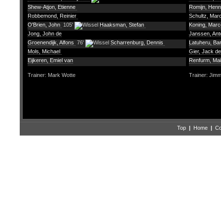
Shew-Atjon, Etienne
Romijn, Henn
Robbemond, Reinier
Schultz, Ma
O'Brien, John
105'
Haaksman, Stefan
Koning, Marc
Jong, John de
Janssen, An
Groenendijk, Alfons
76'
Scharrenburg, Dennis
Latuheru, Ba
Mols, Michael
Gier, Jack de
Eijkeren, Emiel van
Renfurm, Ma
Trainer: Mark Wotte
Trainer: Jim
Top
|
Home
|
Co