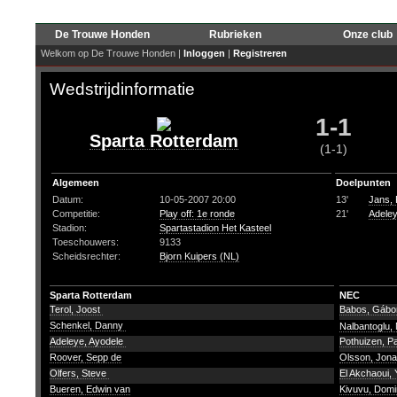
De Trouwe Honden
Rubrieken
Onze club
Welkom op De Trouwe Honden |
Inloggen
|
Registreren
Wedstrijdinformatie
1-1
Sparta Rotterdam
(1-1)
Algemeen
Doelpunten
Datum:
10-05-2007 20:00
13'
Jans, 
Competitie:
Play off: 1e ronde
21'
Adeley
Stadion:
Spartastadion Het Kasteel
Toeschouwers:
9133
Scheidsrechter:
Bjorn Kuipers (NL)
Sparta Rotterdam
NEC
Terol, Joost
Babos, Gáb
Schenkel, Danny
Nalbantoglu,
Adeleye, Ayodele
Pothuizen, P
Roover, Sepp de
Olsson, Jon
Olfers, Steve
El Akchaoui,
Bueren, Edwin van
Kivuvu, Dom