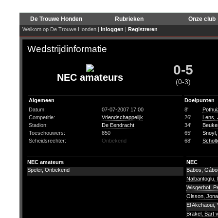
De Trouwe Honden
Rubrieken
Onze club
Welkom op De Trouwe Honden |
Inloggen
|
Registreren
Wedstrijdinformatie
0-5
NEC amateurs
(0-3)
Algemeen
Doelpunten
Datum:
07-07-2007 17:00
8'
Pothui
Competitie:
Vriendschappelijk
26'
Lens,
Stadion:
De Eendracht
34'
Beuker
Toeschouwers:
850
65'
Snoyl,
Scheidsrechter:
Onbekend
68'
Scholt
NEC amateurs
NEC
Speler, Onbekend
Babos, Gáb
Nalbantoglu,
Wisgerhof, P
Olsson, Jon
El Akchaoui,
Brakel, Bart 