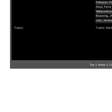
Pothuizen, P
Snoyl, Ferne
Ntibazonkiza,
Beukering, J
Lens, Jerem
Trainer:
Trainer: Mar
Top
|
Home
|
Co