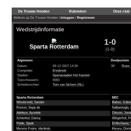
De Trouwe Honden
Rubrieken
Onze club
Welkom op De Trouwe Honden |
Inloggen
|
Registreren
Wedstrijdinformatie
1-0
Sparta Rotterdam
(1-0)
Algemeen
Doelpunten
Datum:
09-12-2007 14:30
38'
Rose, 
Competitie:
Eredivisie
Stadion:
Spartastadion Het Kasteel
Toeschouwers:
9083
Scheidsrechter:
Tom van Sichem (NL)
Sparta Rotterdam
NEC
Westerveld, Sander
Babos, Gáb
Roover, Sepp de
Nalbantoglu,
Adeleye, Ayodele
Olsson, Jon
Schenkel, Danny
Wisgerhof, P
Polak, Sjaak
El Akchaoui,
Moreno Freire, Iderlindo
Kivuvu, Dom