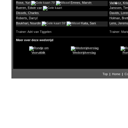
Rose, Yuri
79'
Emnes, Marvin
Vad�cz, Kris
Bueren, Edwin van
Janssen, Ti
Dissels, Charles
Davids, Lor
Roberts, Darryl
Holman, Bret
Boukhari, Nourdin
59'
Kaita, Sani
Lens, Jerem
Trainer: Adri van Tiggelen
Trainer: Mar
Meer over deze wedstrijd
Vooruitblik
Wedstrijdverslag
Ron
Top
|
Home
|
Co