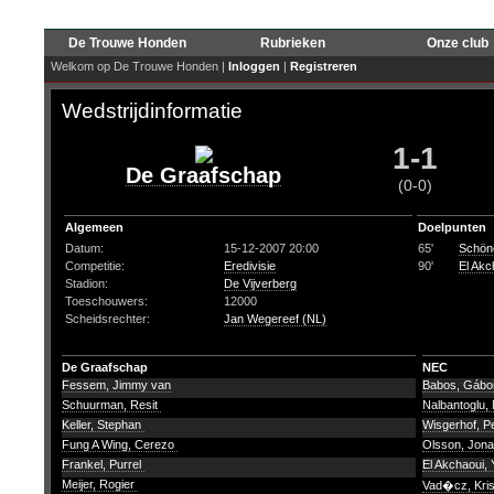
De Trouwe Honden
Rubrieken
Onze club
Welkom op De Trouwe Honden |
Inloggen
|
Registreren
Wedstrijdinformatie
1-1
De Graafschap
(0-0)
Algemeen
Doelpunten
Datum:
15-12-2007 20:00
65'
Schön
Competitie:
Eredivisie
90'
El Akc
Stadion:
De Vijverberg
Toeschouwers:
12000
Scheidsrechter:
Jan Wegereef (NL)
De Graafschap
NEC
Fessem, Jimmy van
Babos, Gáb
Schuurman, Resit
Nalbantoglu,
Keller, Stephan
Wisgerhof, P
Fung A Wing, Cerezo
Olsson, Jon
Frankel, Purrel
El Akchaoui,
Meijer, Rogier
Vad�cz, Kris