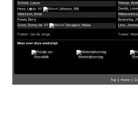
Schöne, Lasse
Holman, Bret
Davids, Lor
Hese, L�on
60'
Johnson, Will
Vidarsson, Arnar
Ntibazonkiza,
Powel, Berry
Beukering, J
Groot, Donny de
83'
Tarvajärvi, Niklas
Lens, Jerem
Trainer: Jan de Jonge
Trainer: Mar
Meer over deze wedstrijd
Vooruitblik
Wedstrijdverslag
Ron
Top
|
Home
|
Co