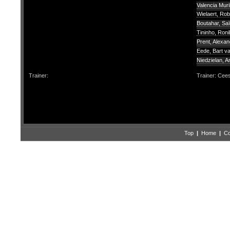
Valencia Mur
Wielaert, Ro
Boutahar, Sa
Tininho, Roni
Prent, Alexa
Eede, Bart v
Niedzielan, A
Trainer:
Trainer: Cee
Top
|
Home
|
Co