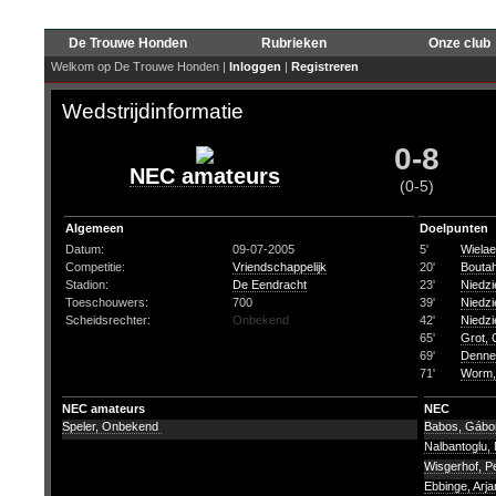
De Trouwe Honden
Rubrieken
Onze club
Welkom op De Trouwe Honden |
Inloggen
|
Registreren
Wedstrijdinformatie
0-8
NEC amateurs
(0-5)
Algemeen
Doelpunten
Datum:
09-07-2005
5'
Wielae
Competitie:
Vriendschappelijk
20'
Boutah
Stadion:
De Eendracht
23'
Niedzi
Toeschouwers:
700
39'
Niedzi
Scheidsrechter:
Onbekend
42'
Niedzi
65'
Grot, 
69'
Denne
71'
Worm,
NEC amateurs
NEC
Speler, Onbekend
Babos, Gáb
Nalbantoglu,
Wisgerhof, P
Ebbinge, Arj