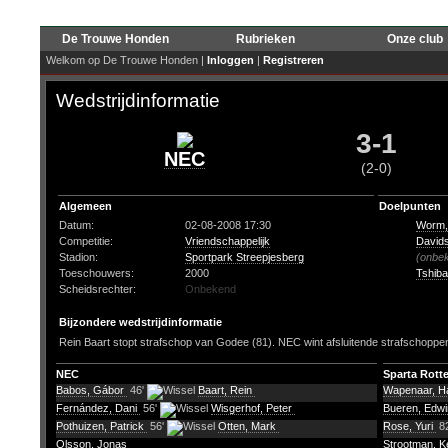
De Trouwe Honden
Rubrieken
Onze club
Welkom op De Trouwe Honden |
Inloggen
|
Registreren
Wedstrijdinformatie
3-1
NEC
(2-0)
Algemeen
Doelpunten
Datum:
02-08-2008 17:30
Worm,
Competitie:
Vriendschappelijk
Davids
Stadion:
Sportpark Streepjesberg
(onbe
Toeschouwers:
2000
Tshiba
Scheidsrechter:
Onbekend
Bijzondere wedstrijdinformatie
Rein Baart stopt strafschop van Godee (81). NEC wint afsluitende strafschoppe
NEC
Sparta Rott
Babos, Gábor
46'
Baart, Rein
Wapenaar, H
Fernández, Dani
56'
Wisgerhof, Peter
Bueren, Edwi
Pothuizen, Patrick
56'
Otten, Mark
Rose, Yuri
8
Olsson, Jonas
Strootman, K