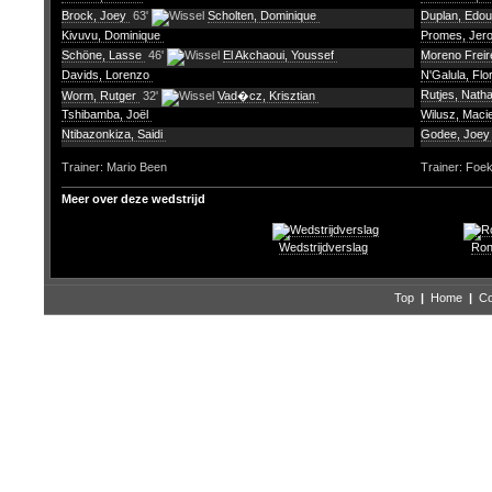
Brock, Joey
63'
Scholten, Dominique
Duplan, Edo
Kivuvu, Dominique
Promes, Jer
Schöne, Lasse
46'
El Akchaoui, Youssef
Moreno Freire
Davids, Lorenzo
N'Galula, Flo
Rutjes, Nath
Worm, Rutger
32'
Vad�cz, Krisztian
Tshibamba, Joël
Wilusz, Maci
Ntibazonkiza, Saidi
Godee, Joe
Trainer: Mario Been
Trainer: Foe
Meer over deze wedstrijd
Wedstrijdverslag
Ron
Top
|
Home
|
Co