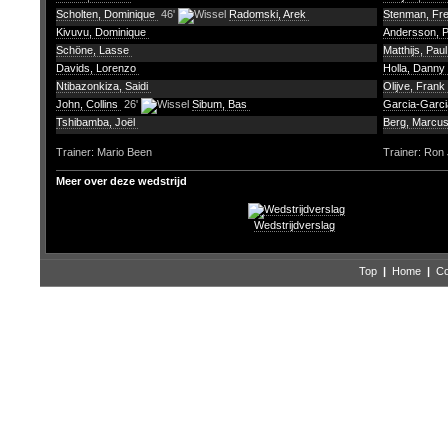
Scholten, Dominique
46'
Radomski, Arek
Stenman, Fr
Kivuvu, Dominique
Andersson, P
Schöne, Lasse
Matthijs, Pau
Davids, Lorenzo
Holla, Danny
Ntibazonkiza, Saidi
Olijve, Frank
John, Collins
26'
Sibum, Bas
Garcia-Garc
Tshibamba, Joël
Berg, Marcu
Trainer: Mario Been
Trainer: Ron
Meer over deze wedstrijd
Wedstrijdverslag
Top
|
Home
|
Co