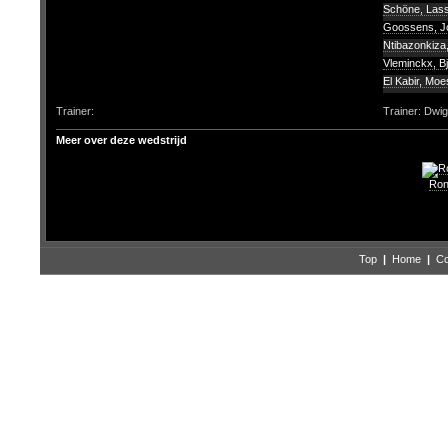
Schöne, Las
Goossens, 
Ntibazonkiza,
Vleminckx, B
El Kabir, Moe
Trainer:
Trainer: Dwi
Meer over deze wedstrijd
Ron
Top
|
Home
|
Co