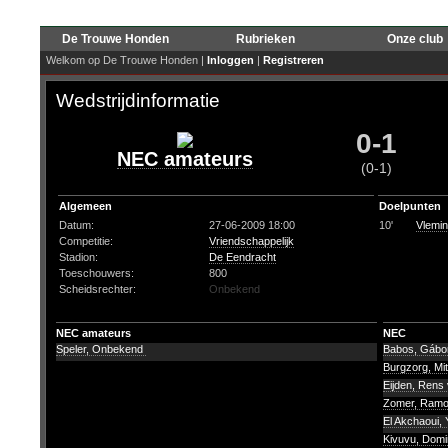
De Trouwe Honden
Rubrieken
Onze club
Welkom op De Trouwe Honden |
Inloggen
|
Registreren
Wedstrijdinformatie
0-1
NEC amateurs
(0-1)
Algemeen
Doelpunten
Datum:
27-06-2009 18:00
10'
Vlemin
Competitie:
Vriendschappelijk
Stadion:
De Eendracht
Toeschouwers:
800
Scheidsrechter:
Onbekend
NEC amateurs
NEC
Speler, Onbekend
Babos, Gáb
Burgzorg, Mit
Eijden, Rens
Zomer, Ram
El Akchaoui,
Kivuvu, Dom