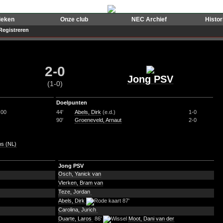
ieken
Onze club
NEC Archief
Histo
Registreren
2-0
Jong PSV
(1-0)
Doelpunten
:00
44'
Abels, Dirk
(e.d.)
1-0
90'
Groeneveld, Arnaut
2-0
ns (NL)
Jong PSV
Osch, Yanick van
Vlerken, Bram van
Teze, Jordan
Abels, Dirk
87'
Carolina, Jurich
Duarte, Laros
86'
Moot, Dani van der