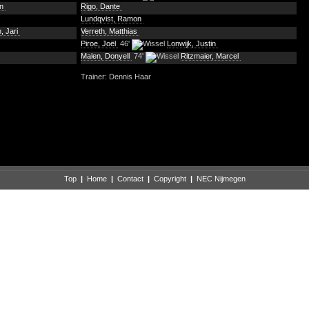
in
Rigo, Dante
Lundqvist, Ramon
, Jari
Verreth, Matthias
Piroe, Joël
46'
Lonwijk, Justin
Malen, Donyell
74'
Ritzmaier, Marcel
Trainer: Dennis Haar
Top
|
Home
|
Contact
|
Copyright
|
NEC Nijmegen