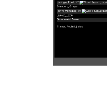
Kadioglu, Ferdi
56'
Jansen, Kev
Breinburg, Gregor
Rayhi, Mohamed
80'
Schuurman
Braken, Sven
Groeneveld, Arnaut
Trainer: Pepijn Lijnders