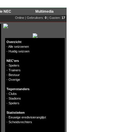
rie NEC
Multimedia
Online | Gebruikers:
0
| Gasten:
17
Overzicht
-
Alle seizoenen
-
Huidig seizoen
NEC'ers
-
Spelers
-
Trainers
-
Bestuur
-
Overige
Tegenstanders
-
Clubs
-
Stadions
-
Spelers
Statistieken
-
Eeuwige eredivisieranglijst
-
Scheidsrechters