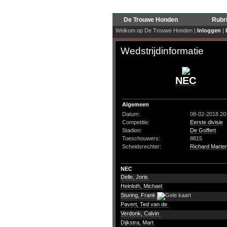
De Trouwe Honden
Rubr
Welkom op De Trouwe Honden |
Inloggen
|
Wedstrijdinformatie
NEC
Algemeen
Datum:
08-02-2018 20
Competitie:
Eerste divisie
Stadion:
De Goffert
Toeschouwers:
8815
Scheidsrechter:
Richard Marte
NEC
Delle, Joris
Heinloth, Michael
Sturing, Frank
Pavert, Ted van de
Verdonk, Calvin
Dijkstra, Mart