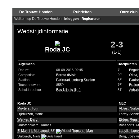
De Trouwe Honden
Rubrieken
Onze club
Welkom op De Trouwe Honden |
Inloggen
|
Registreren
Wedstrijdinformatie
2-3
Roda JC
(1-1)
Algemeen
Doelpunten
Datum:
08-09-2018 20:45
7'
Engels
Competitie:
Eerste divisie
29'
Okita,
Stadion:
Parkstad Limburg Stadion
58'
Paulis
Toeschouwers:
8559
76'
Brake
Scheidsrechter:
Bas Nijhuis (NL)
81'
Achah
Roda JC
NEC
Muyters, Tom
Alblas, Norbe
Dijkhuizen, Henk
Lartey Sanni
Werker, Daryl
Eijden, Rens
Vansteenkiste, Jannes
Bossaerts, M
El Makrini, Mohamed
83'
Remans, Mart
Labylle, Ler
Verburgh, Niels
Berg, Joey v