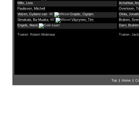
Milts, Livio
Achahbar, A
Paulissen, Mitchell
Overtoom, 
Velzen, Gyliano van
46'
Gnjatic, Ognjen
Okita, Jonat
Simakala, Ba-Muaka
60'
Väyrynen, Tim
Braken, Sve
Engels, Mario
Darri, Brahi
Trainer: Robert Molenaar
Trainer: Jack
Top
|
Home
|
Co