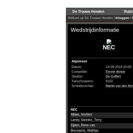
De Trouwe Honden
Rubr
Welkom op De Trouwe Honden |
Inloggen
|
Wedstrijdinformatie
NEC
Algemeen
Datum:
14-09-2018 20:00
Competitie:
Eerste divisie
Stadion:
De Goffert
Toeschouwers:
9102
Scheidsrechter:
Martin van den Ker
NEC
Alblas, Norbert
Lartey Sanniez, Terry
Eijden, Rens van
Bossaerts, Mathias