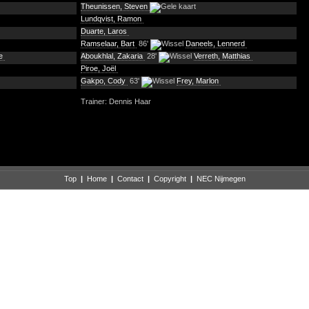
Theunissen, Steven
Lundqvist, Ramon
Duarte, Laros
Ramselaar, Bart
86'
Daneels, Lennerd
le
Aboukhlal, Zakaria
28'
Verreth, Matthias
Piroe, Joël
Gakpo, Cody
63'
Frey, Marlon
Trainer: Dennis Haar
Top
|
Home
|
Contact
|
Copyright
|
NEC Nijmegen