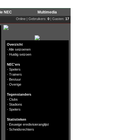
rie NEC
Multimedia
Online | Gebruikers:
0
| Gasten:
17
Overzicht
-
Alle seizoenen
-
Huidig seizoen
NEC'ers
-
Spelers
-
Trainers
-
Bestuur
-
Overige
Tegenstanders
-
Clubs
-
Stadions
-
Spelers
Statistieken
-
Eeuwige eredivisieranglijst
-
Scheidsrechters