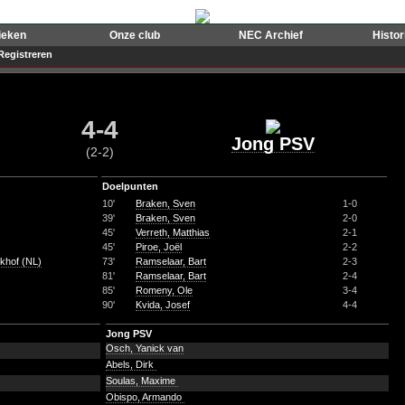
ieken
Onze club
NEC Archief
Histo
Registreren
4-4
Jong PSV
(2-2)
Doelpunten
10'
Braken, Sven
1-0
39'
Braken, Sven
2-0
45'
Verreth, Matthias
2-1
45'
Piroe, Joël
2-2
khof (NL)
73'
Ramselaar, Bart
2-3
81'
Ramselaar, Bart
2-4
85'
Romeny, Ole
3-4
90'
Kvida, Josef
4-4
Jong PSV
Osch, Yanick van
Abels, Dirk
Soulas, Maxime
Obispo, Armando