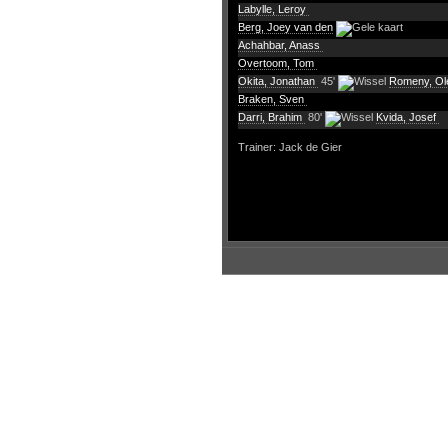
Labylle, Leroy
Berg, Joey van den
Achahbar, Anass
Overtoom, Tom
Okita, Jonathan
45'
Romeny, O
Braken, Sven
Darri, Brahim
80'
Kvida, Josef
Trainer: Jack de Gier