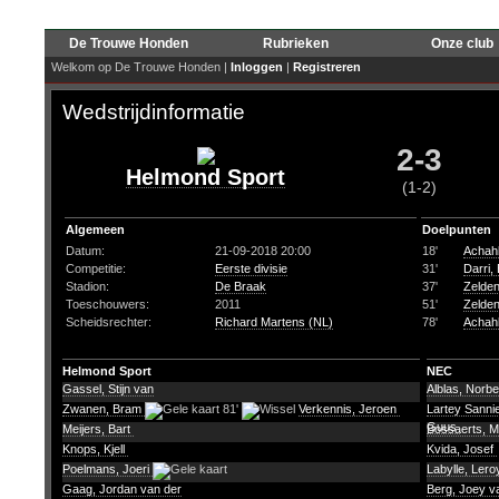
De Trouwe Honden
Rubrieken
Onze club
Welkom op De Trouwe Honden |
Inloggen
|
Registreren
Wedstrijdinformatie
2-3
Helmond Sport
(1-2)
Algemeen
Doelpunten
Datum:
21-09-2018 20:00
18'
Achah
Competitie:
Eerste divisie
31'
Darri,
Stadion:
De Braak
37'
Zelden
Toeschouwers:
2011
51'
Zelden
Scheidsrechter:
Richard Martens (NL)
78'
Achah
Helmond Sport
NEC
Gassel, Stijn van
Alblas, Norbe
Zwanen, Bram
81'
Verkennis, Jeroen
Lartey Sanni
Guus
Meijers, Bart
Bossaerts, M
Knops, Kjell
Kvida, Josef
Poelmans, Joeri
Labylle, Ler
Gaag, Jordan van der
Berg, Joey v