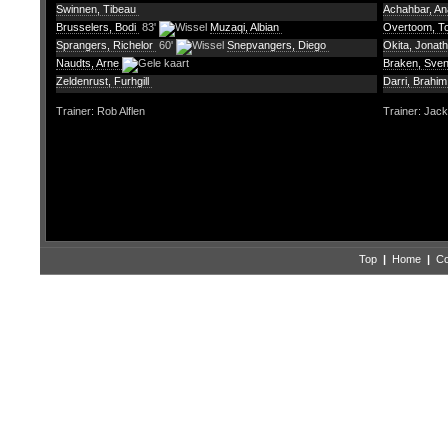
Swinnen, Tibeau
Achahbar, A
Brusselers, Bodi
83'
Muzaqi, Albian
Overtoom, 
Sprangers, Richelor
60'
Snepvangers, Diego
Okita, Jonat
Naudts, Arne
Braken, Sve
Zeldenrust, Furhgill
Darri, Brahi
Trainer: Rob Alflen
Trainer: Jack
Top
|
Home
|
Co