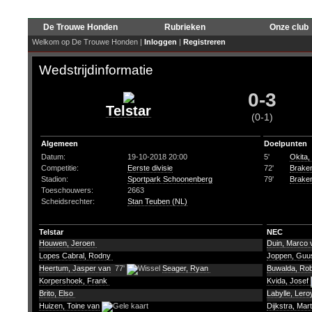
De Trouwe Honden
Rubrieken
Onze club
Welkom op De Trouwe Honden |
Inloggen
|
Registreren
Wedstrijdinformatie
0-3
Telstar
(0-1)
Algemeen
Doelpunten
Datum:
19-10-2018 20:00
5'
Okita,
Competitie:
Eerste divisie
72'
Brake
Stadion:
Sportpark Schoonenberg
79'
Brake
Toeschouwers:
2663
Scheidsrechter:
Stan Teuben (NL)
Telstar
NEC
Houwen, Jeroen
Duin, Marco 
Lopes Cabral, Rodny
Joppen, Gu
Heertum, Jasper van
77'
Seager, Ryan
Buwalda, Ro
Korpershoek, Frank
Kvida, Josef
Brito, Elso
Labylle, Ler
Huizen, Toine van
Dijkstra, Mar