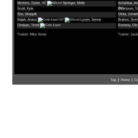
Mertens, Dylan
46'
Springer, Melle
Achahbar, A
den
Scott, Kyle
Overtoom, 
Sno, Shaquill
Okita, Jonat
Najah, Anass
60'
Lynen, Senne
Braken, Sve
Ondaan, Terell
Romeny, Ol
Trainer: Mike Snoei
Trainer: Jack
Top
|
Home
|
Co