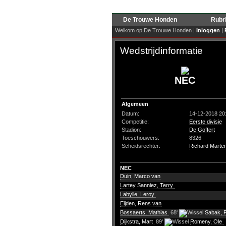
De Trouwe Honden
Rubr
Welkom op De Trouwe Honden |
Inloggen
|
Wedstrijdinformatie
NEC
Algemeen
Datum:
14-12-2018 20
Competitie:
Eerste divisie
Stadion:
De Goffert
Toeschouwers:
8326
Scheidsrechter:
Richard Marte
NEC
Duin, Marco van
Lartey Sanniez, Terry
Labylle, Leroy
Eijden, Rens van
Bossaerts, Mathias
68'
Sabak, 
Dijkstra, Mart
89'
Romeny, Ole