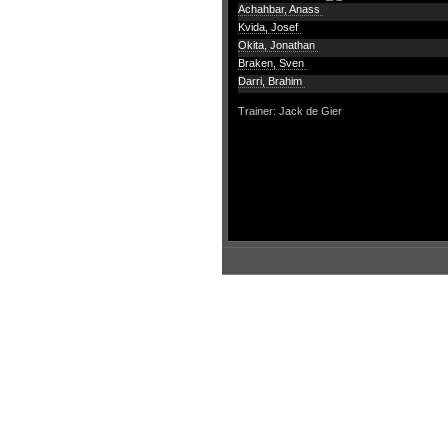
Achahbar, Anass
Kvida, Josef
Okita, Jonathan
Braken, Sven
Darri, Brahim
Trainer: Jack de Gier