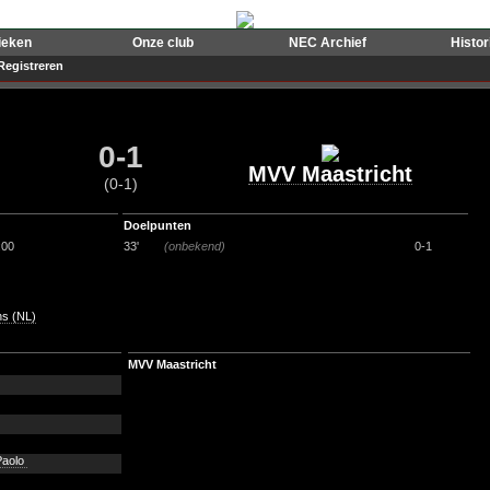
ieken
Onze club
NEC Archief
Histo
Registreren
0-1
MVV Maastricht
(0-1)
Doelpunten
:00
33'
(onbekend)
0-1
ns (NL)
MVV Maastricht
Paolo