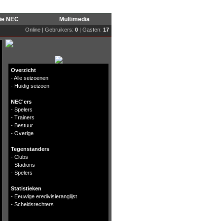
rie NEC
Multimedia
Online | Gebruikers:
0
| Gasten:
17
Overzicht
-
Alle seizoenen
-
Huidig seizoen
NEC'ers
-
Spelers
-
Trainers
-
Bestuur
-
Overige
Tegenstanders
-
Clubs
-
Stadions
-
Spelers
Statistieken
-
Eeuwige eredivisieranglijst
-
Scheidsrechters