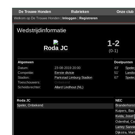
De Trouwe Honden
Rubrieken
Onze club
Welkom op De Trouwe Honden |
Inloggen
|
Registreren
Wedstrijdinformatie
1-2
Roda JC
(0-1)
Algemeen
Doelpunten
Datum:
23-08-2019 20:00
43'
Spele
Competitie:
Eerste divisie
51'
Landsc
Stadion:
Parkstad Limburg Stadion
67'
Spele
Toeschouwers:
Onbekend
Scheidsrechter:
Allard Lindhout (NL)
Roda JC
NEC
Speler, Onbekend
Branderhorst,
Kuipers, Bas
Kvida, Josef
Odenthal, C
Lartey Sanni
Dijkstra, Mar