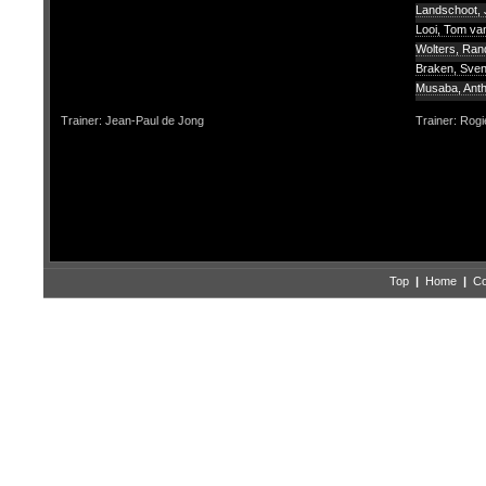
Landschoot, J
Looi, Tom va
Wolters, Ra
Braken, Sve
Musaba, Ant
Trainer: Jean-Paul de Jong
Trainer: Rogi
Top
|
Home
|
Co