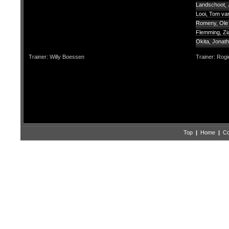
Landschoot, J
Looi, Tom va
Romeny, Ol
Flemming, Z
Okita, Jonat
Trainer: Willy Boessen
Trainer: Rogi
Top
|
Home
|
Co