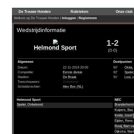
De Trouwe Honden
Rubrieken
Onze club
Welkom op De Trouwe Honden |
Inloggen
|
Registreren
Wedstrijdinformatie
1-2
Helmond Sport
(0-0)
Algemeen
Doelpunten
Datum:
22-11-2019 20:00
60'
Okita,
Competitie:
Eerste divisie
82'
Spele
Stadion:
De Braak
91'
Looi, 
Toeschouwers:
Onbekend
Scheidsrechter:
Alex Bos (NL)
Helmond Sport
NEC
Speler, Onbekend
Branderhorst,
Kuipers, Bas
Kvida, Josef
Eijden, Rens
Rooij, Bart v
Dijkstra, Mar