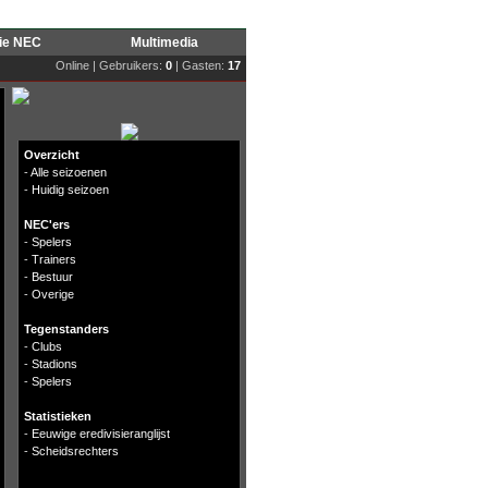
rie NEC
Multimedia
Online | Gebruikers:
0
| Gasten:
17
Overzicht
-
Alle seizoenen
-
Huidig seizoen
NEC'ers
-
Spelers
-
Trainers
-
Bestuur
-
Overige
Tegenstanders
-
Clubs
-
Stadions
-
Spelers
Statistieken
-
Eeuwige eredivisieranglijst
-
Scheidsrechters