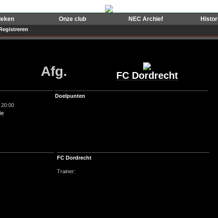
ieken
Onze club
NEC Archief
Histo
Registreren
Afg.
FC Dordrecht
Doelpunten
 20:00
ie
FC Dordrecht
Trainer: