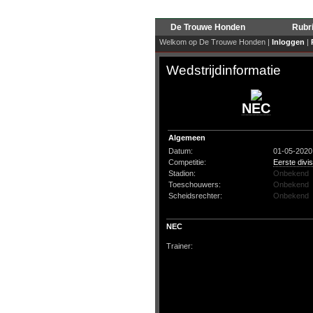
De Trouwe Honden
Rubr
Welkom op De Trouwe Honden |
Inloggen
|
Wedstrijdinformatie
NEC
Algemeen
Datum:
01-05-2020
Competitie:
Eerste divis
Stadion:
Onbekend
Toeschouwers:
Onbekend
Scheidsrechter:
Onbekend
NEC
Trainer: