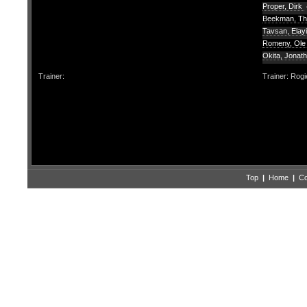
Proper, Dirk
Beekman, T
Tavsan, Elay
Romeny, Ol
Okita, Jonat
Trainer:
Trainer: Rogi
Top
|
Home
|
Co