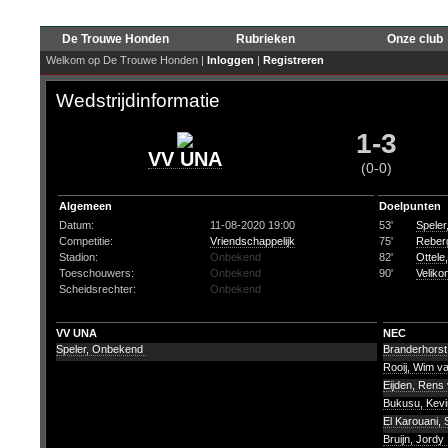
De Trouwe Honden
Rubrieken
Onze club
Welkom op De Trouwe Honden |
Inloggen
|
Registreren
Wedstrijdinformatie
1-3
VV UNA
(0-0)
Algemeen
Doelpunten
Datum:
11-08-2020 19:00
53'
Spele
Competitie:
Vriendschappelijk
75'
Reber
Stadion:
Onbekend
82'
Ottele
Toeschouwers:
Onbekend
90'
Velikon
Scheidsrechter:
Onbekend
VV UNA
NEC
Speler, Onbekend
Branderhorst,
Rooij, Wim v
Eijden, Rens
Bukusu, Kev
El Karouani, 
Bruijn, Jordy