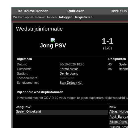
De Trouwe Honden
Rubrieken
Onze club
Welkom op De Trouwe Honden |
Inloggen
|
Registreren
Wedstrijdinformatie
1-1
Jong PSV
(1-0)
Algemeen
Doelpunten
Datum:
20-10-2020 18:45
45'
Spele
Competitie:
Eerste divisie
86'
Beekm
Stadion:
De Herdgang
Toeschouwers:
Onbekend
Scheidsrechter:
Sam Dröge (NL)
Bijzondere wedstrijdinformatie
In verband met het COVID-19 virus mogen er geen supporters bij de wedstrijd a
Jong PSV
NEC
Speler, Onbekend
Alblas, Norbe
Rooij, Bart v
Eijden, Rens
Bukusu, Kev