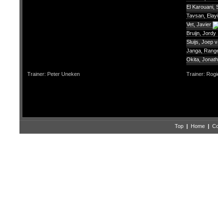
El Karouani, 
Tavsan, Elay
Vet, Javier
Bruijn, Jordy
Sluijs, Joep 
Janga, Rang
Okita, Jonat
Trainer: Peter Uneken
Trainer: Rogi
Top
|
Home
|
Co