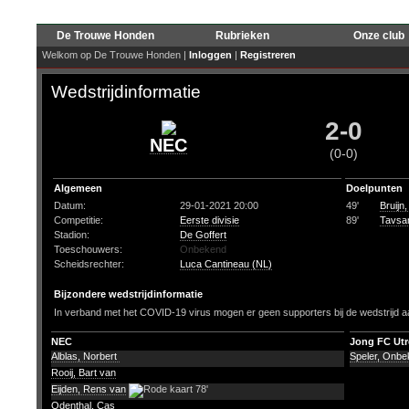
De Trouwe Honden
Rubrieken
Onze club
Welkom op De Trouwe Honden |
Inloggen
|
Registreren
Wedstrijdinformatie
2-0
NEC
(0-0)
Algemeen
Doelpunten
Datum:
29-01-2021 20:00
49'
Bruijn
Competitie:
Eerste divisie
89'
Tavsan
Stadion:
De Goffert
Toeschouwers:
Onbekend
Scheidsrechter:
Luca Cantineau (NL)
Bijzondere wedstrijdinformatie
In verband met het COVID-19 virus mogen er geen supporters bij de wedstrijd a
NEC
Jong FC Utr
Alblas, Norbert
Speler, Onb
Rooij, Bart van
Eijden, Rens van
78'
Odenthal, Cas