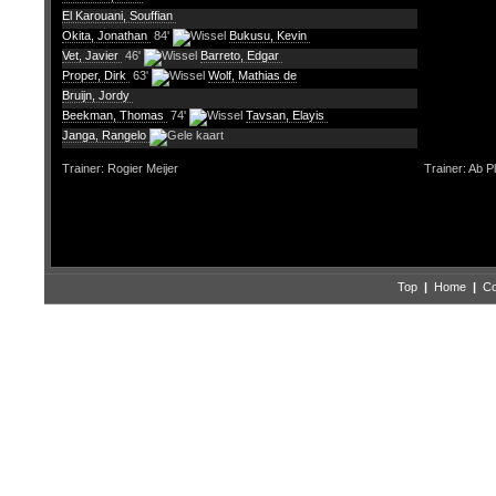
El Karouani, Souffian
Okita, Jonathan
84'
Bukusu, Kevin
Vet, Javier
46'
Barreto, Edgar
Proper, Dirk
63'
Wolf, Mathias de
Bruijn, Jordy
Beekman, Thomas
74'
Tavsan, Elayis
Janga, Rangelo
Trainer: Rogier Meijer
Trainer: Ab P
Top
|
Home
|
Co