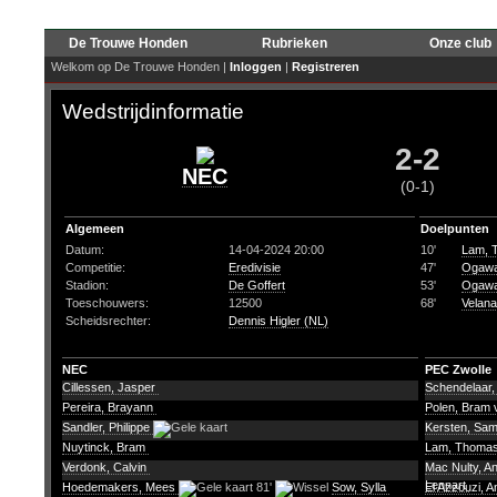
De Trouwe Honden
Rubrieken
Onze club
Welkom op De Trouwe Honden |
Inloggen
|
Registreren
Wedstrijdinformatie
2-2
NEC
(0-1)
Algemeen
Doelpunten
Datum:
14-04-2024 20:00
10'
Lam, 
Competitie:
Eredivisie
47'
Ogawa
Stadion:
De Goffert
53'
Ogawa
Toeschouwers:
12500
68'
Velan
Scheidsrechter:
Dennis Higler (NL)
NEC
PEC Zwolle
Cillessen, Jasper
Schendelaar
Pereira, Brayann
Polen, Bram 
Sandler, Philippe
Kersten, Sa
Nuytinck, Bram
Lam, Thoma
Verdonk, Calvin
Mac Nulty, 
Lennart
Hoedemakers, Mees
81'
Sow, Sylla
El Azzouzi, 