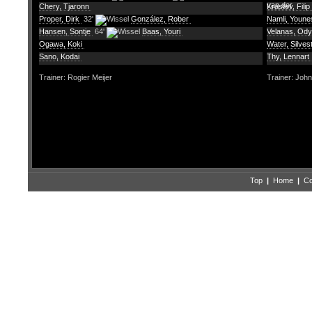
van der
Chery, Tjaronn
Krastev, Filip
Proper, Dirk
32'
González, Rober
Namli, Youn
Hansen, Sontje
64'
Baas, Youri
Velanas, Od
Ogawa, Koki
Water, Silves
Sano, Kodai
Thy, Lennart
Trainer: Rogier Meijer
Trainer: Joh
Top
|
Home
|
Co