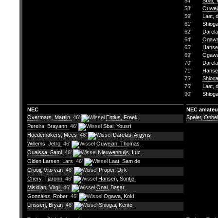
54'
Sbai, 
58'
Ouwej
59'
Laat, 
61'
Shioga
62'
Darela
64'
Ogawa
65'
Hansen
69'
Ogawa
70'
Darela
71'
Hansen
75'
Shioga
76'
Laat, 
90'
Shioga
NEC
NEC amateu
Overmars, Martijn
46'
Entius, Freek
Speler, Onb
Pereira, Brayann
46'
Sbai, Yousri
Hoedemakers, Mees
46'
Darelas, Argyris
Willems, Jetro
46'
Ouwejan, Thomas
Ouaissa, Sami
46'
Nieuwenhuijs, Luc
Olden Larsen, Lars
46'
Laat, Sam de
Crooij, Vito van
46'
Proper, Dirk
Chery, Tjaronn
46'
Hansen, Sontje
Misidjan, Virgil
46'
Önal, Başar
González, Rober
46'
Ogawa, Koki
Linssen, Bryan
46'
Shiogai, Kento