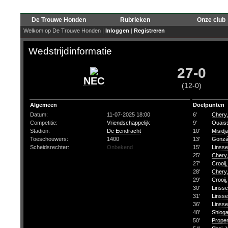
De Trouwe Honden
Rubrieken
Onze club
Welkom op De Trouwe Honden |
Inloggen
|
Registreren
Wedstrijdinformatie
27-0
NEC
(12-0)
Algemeen
Doelpunten
Datum:
11-07-2025 18:00
6'
Chery,
Competitie:
Vriendschappelijk
9'
Ouais
Stadion:
De Eendracht
10'
Misidja
Toeschouwers:
1400
13'
Gonzá
Scheidsrechter:
Onbekend
15'
Linsse
25'
Chery,
27'
Crooij,
28'
Chery,
29'
Crooij,
30'
Linsse
31'
Linsse
36'
Linsse
48'
Shioga
50'
Proper