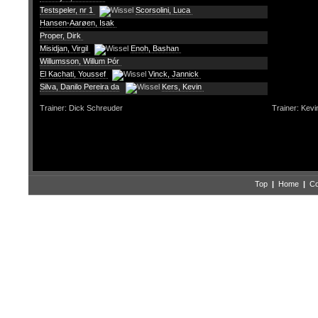
Testspeler, nr 1
Scorsolini, Luca
Hansen-Aarøen, Isak
Proper, Dirk
Misidjan, Virgil
Enoh, Bashan
Willumsson, Willum Þór
El Kachati, Youssef
Vinck, Jannick
Silva, Danilo Pereira da
Kers, Kevin
Trainer: Dick Schreuder
Trainer: Kev
Top
|
Home
|
Co