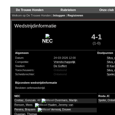
De Trouwe Honden
Rubrieken
Onze club
Welkom op De Trouwe Honden |
Inloggen
|
Registreren
Wedstrijdinformatie
4-1
NEC
(1-0)
Algemeen
Doelpunten
Datum:
24-03-2026 12:00
Silva,
Competitie:
Vriendschappelijk
Silva,
Stadion:
De Goffert
El Kac
Toeschouwers:
Onbekend
Silva,
Scheidsrechter:
Onbekend
Spele
Bijzondere wedstrijdinformatie
Besloten oefenwedstrijd.
NEC
Roda JC
Crettaz, Gonzalo
46'
Overmars, Martijn
Speler, Onb
Rensen, Mees
Haalen, Jeremy van
Pereira, Brayann
Vernooij, Douwe
Ouwejan, Thomas