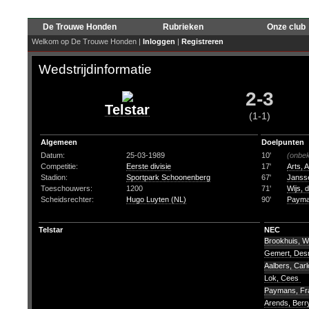
De Trouwe Honden
Rubrieken
Onze club
Welkom op De Trouwe Honden |
Inloggen
|
Registreren
Wedstrijdinformatie
2-3
Telstar
(1-1)
Algemeen
Doelpunten
Datum:
25-03-1989
10'
(onbe
Competitie:
Eerste divisie
17'
Arts, 
Stadion:
Sportpark Schoonenberg
67'
Janss
Toeschouwers:
1200
71'
Wijs, 
Scheidsrechter:
Hugo Luyten (NL)
90'
Payma
Telstar
NEC
Brookhuis, Wi
Gemert, De
Aalbers, Car
Lok, Cees
Paymans, F
Arends, Ber