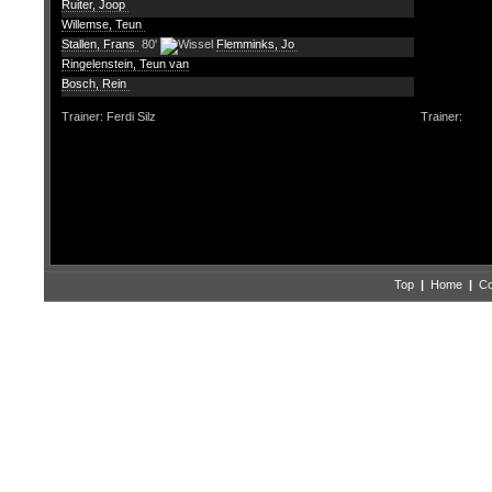
Ruiter, Joop
Willemse, Teun
Stallen, Frans
80'
Flemminks, Jo
Ringelenstein, Teun van
Bosch, Rein
Trainer: Ferdi Silz
Trainer:
Top
|
Home
|
Co