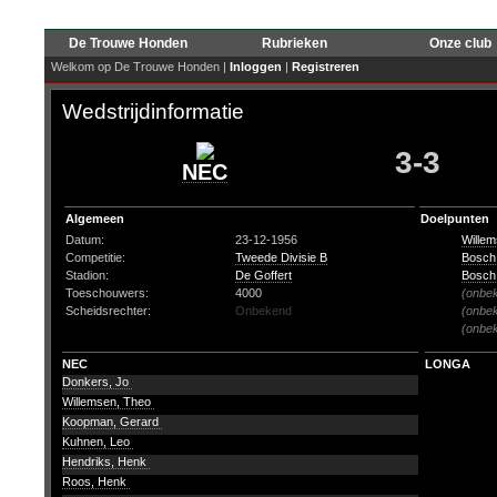
De Trouwe Honden
Rubrieken
Onze club
Welkom op De Trouwe Honden |
Inloggen
|
Registreren
Wedstrijdinformatie
3-3
NEC
Algemeen
Doelpunten
Datum:
23-12-1956
Willem
Competitie:
Tweede Divisie B
Bosch
Stadion:
De Goffert
Bosch
Toeschouwers:
4000
(onbe
Scheidsrechter:
Onbekend
(onbe
(onbe
NEC
LONGA
Donkers, Jo
Willemsen, Theo
Koopman, Gerard
Kuhnen, Leo
Hendriks, Henk
Roos, Henk