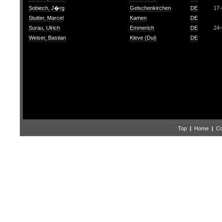
Sobiech, J�rg
Gelschenkirchen
DE
17-
Stutter, Marcel
Kamen
DE
Surau, Ulrich
Emmerich
DE
24-
Weiser, Bastian
Kleve (Dui)
DE
Top
|
Home
|
Co