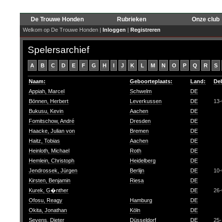
De Trouwe Honden
Rubrieken
Onze club
Welkom op De Trouwe Honden |
Inloggen
|
Registreren
Spelersarchief
A
B
C
D
E
F
G
H
I
J
K
L
M
N
O
P
Q
R
S
Naam:
Geboorteplaats:
Land:
De
Appiah, Marcel
Schwelm
DE
Bönnen, Herbert
Leverkussen
DE
13-
Bukusu, Kevin
Aachen
DE
Fomitschow, André
Dresden
DE
Haacke, Julian von
Bremen
DE
Haitz, Tobias
Aachen
DE
Heinloth, Michael
Roth
DE
Hemlein, Christoph
Heidelberg
DE
Jendrossek, Jürgen
Berlijn
DE
10-
Kirsten, Benjamin
Riesa
DE
Kurek, G�nther
DE
26-
Ofosu, Reagy
Hamburg
DE
Okita, Jonathan
Köln
DE
Sevens, Dieter
Düsseldorf
DE
25-