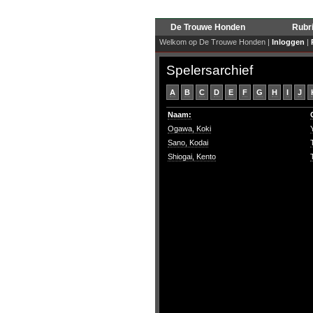
De Trouwe Honden
Rubr
Welkom op De Trouwe Honden |
Inloggen
|
Spelersarchief
A
B
C
D
E
F
G
H
I
J
Naam:
Ogawa, Koki
Sano, Kodai
Shiogai, Kento