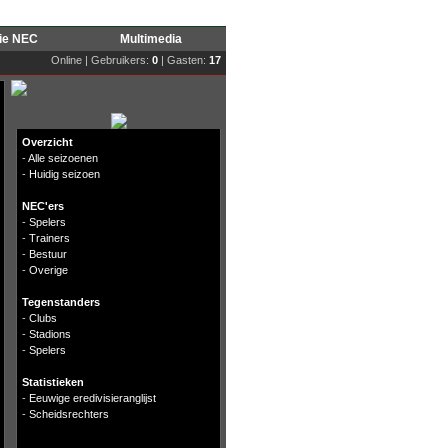
rie NEC
Multimedia
Online | Gebruikers:
0
| Gasten:
17
Overzicht
-
Alle seizoenen
-
Huidig seizoen
NEC'ers
-
Spelers
-
Trainers
-
Bestuur
-
Overige
Tegenstanders
-
Clubs
-
Stadions
-
Spelers
Statistieken
-
Eeuwige eredivisieranglijst
-
Scheidsrechters