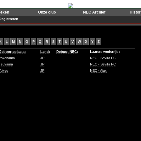
ieken
Onze club
NEC Archief
Histo
Registreren
K
L
M
N
O
P
Q
R
S
T
U
V
W
X
Y
Z
Geboorteplaats:
Land:
Debuut NEC:
Laatste wedstrijd:
Yokohama
JP
NEC - Sevilla FC
Tsuyama
JP
NEC - Sevilla FC
Tokyo
JP
NEC - Ajax