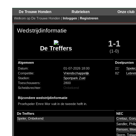
De Trouwe Honden
Rubrieken
Onze club
Welkom op De Trouwe Honden |
Inloggen
|
Registreren
Wedstrijdinformatie
1-1
De Treffers
(1-0)
Algemeen
Doelpunten
Datum:
01-07-2026 18:00
21'
Spele
Competitie:
Vriendschappelijk
82'
Lebret
Stadion:
Sportpark Zuid
Toeschouwers:
2800
Scheidsrechter:
Onbekend
Bijzondere wedstrijdinformatie
Proefspeler Emre Mor valt in de tweede helft in.
De Treffers
NEC
Speler, Onbekend
Crettaz, Gon
Sandler, Phil
Rensen, Me
Storm, Tobia