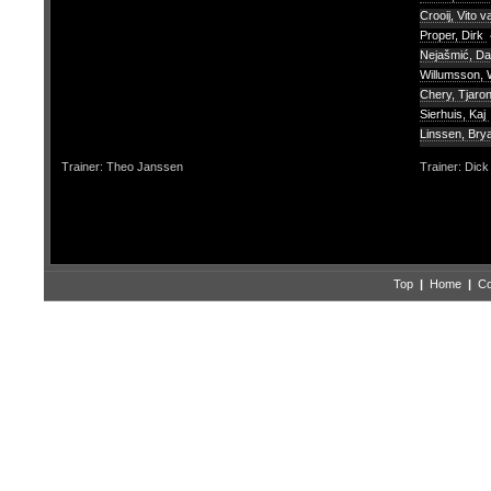
Crooij, Vito v
Proper, Dirk
Nejašmić, D
Willumsson, 
Chery, Tjaro
Sierhuis, Kaj
Linssen, Br
Trainer: Theo Janssen
Trainer: Dic
Top
|
Home
|
Co