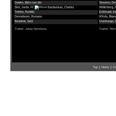
Doelen, Björn van der
Shoukov, Dmi
Simr, Jarda
69'
Kazlauskas, Charles
Wellenberg, 
Tininho, Ronildo
El Ahmadi, K
Denneboom, Romano
N'Kufo, Blais
Boutahar, Saïd
Ouedraogo,
Trainer: Johan Neeskens
Trainer: Rini
Top
|
Home
|
Co