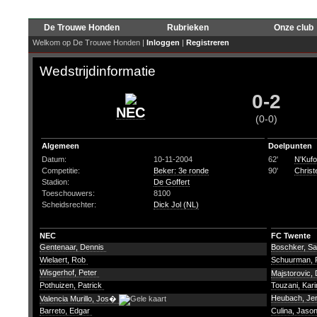
De Trouwe Honden
Rubrieken
Onze club
Welkom op De Trouwe Honden |
Inloggen
|
Registreren
Wedstrijdinformatie
0-2
NEC
(0-0)
Algemeen
Doelpunten
Datum:
10-11-2004
62'
N'Kufo
Competitie:
Beker: 3e ronde
90'
Christ
Stadion:
De Goffert
Toeschouwers:
8100
Scheidsrechter:
Dick Jol (NL)
NEC
FC Twente
Gentenaar, Dennis
Boschker, S
Wielaert, Rob
Schuurman, 
Wisgerhof, Peter
Majstorovic,
Pothuizen, Patrick
Touzani, Kar
Heubach, Je
Valencia Murillo, Jos�
Barreto, Edgar
Culina, Jaso