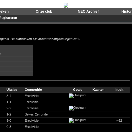
ieken
Onze club
NEC Archief
Histo
Registreren
peeld. De statistieken zijn alleen wedstrijden tegen NEC.
o
Uitslag
Competitie
Goals
Kaarten
In/uit
3-4
Eredivisie
1-1
Eredivisie
2-2
Eredivisie
1-2
Beker: 2e ronde
3-0
Eredivisie
> 62
0-3
Eredivisie