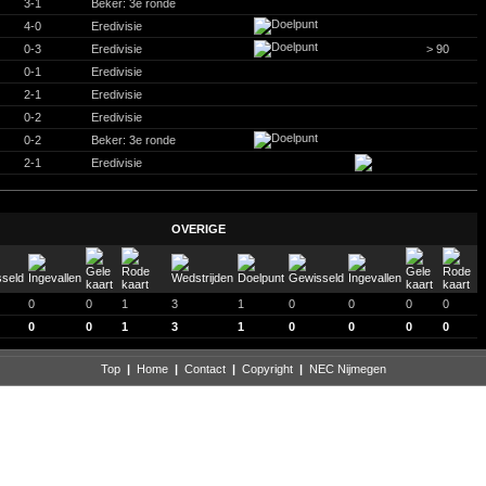
3-1
Beker: 3e ronde
4-0
Eredivisie
0-3
Eredivisie
> 90
0-1
Eredivisie
2-1
Eredivisie
0-2
Eredivisie
0-2
Beker: 3e ronde
2-1
Eredivisie
OVERIGE
0
0
1
3
1
0
0
0
0
0
0
1
3
1
0
0
0
0
Top
|
Home
|
Contact
|
Copyright
|
NEC Nijmegen