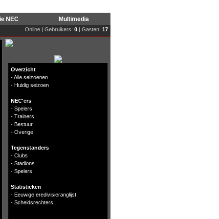
rie NEC
Multimedia
Online | Gebruikers:
0
| Gasten:
17
Overzicht
-
Alle seizoenen
-
Huidig seizoen
NEC'ers
-
Spelers
-
Trainers
-
Bestuur
-
Overige
Tegenstanders
-
Clubs
-
Stadions
-
Spelers
Statistieken
-
Eeuwige eredivisieranglijst
-
Scheidsrechters