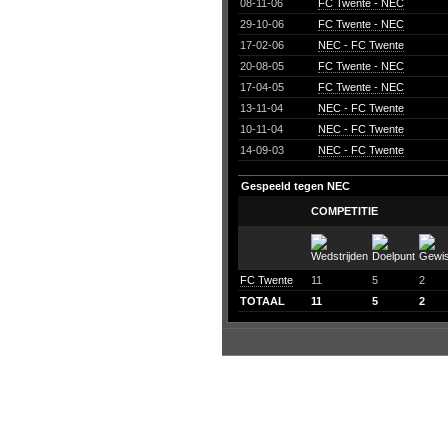
08-11-06
FC Twente - NEC
29-10-06
FC Twente - NEC
17-02-06
NEC - FC Twente
20-08-05
FC Twente - NEC
17-04-05
FC Twente - NEC
13-11-04
NEC - FC Twente
10-11-04
NEC - FC Twente
14-09-03
NEC - FC Twente
Gespeeld tegen NEC
COMPETITIE
FC Twente
11
5
2
TOTAAL
11
5
2