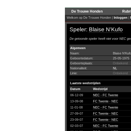
De Trouwe Honden
Rubr
Welkom op De Trouwe Honden |
Inloggen
|
Speler:
Blaise N'Kufo
De getoonde speler heeft niet voor NEC ges
Algemeen
Naam:
Blaise N'Kuf
Geboortedatum:
25-05-1975
Geboorteplaats:
Onbekend
Nationaliteit:
NL
Linie:
Onbekend
Laatste wedstrijden
Datum
Wedstrijd
06-12-09
NEC - FC Twente
13-09-08
FC Twente - NEC
11-01-08
NEC - FC Twente
27-09-07
FC Twente - NEC
23-09-07
FC Twente - NEC
02-03-07
NEC - FC Twente