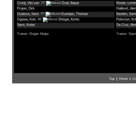
Crooij, Vito van
77'
Önal, Başar
Rosier, Lorei
Proper, Dirk
Halilović, Ale
Ouaissa, Sami
77'
Ouwejan, Thomas
Bastien, Sam
Ogawa, Koki
86'
Shiogai, Kento
Peterson, Kri
Sano, Kodai
Da Cruz, Ale
Trainer: Rogier Meijer
Trainer: Dann
Top
|
Home
|
Co