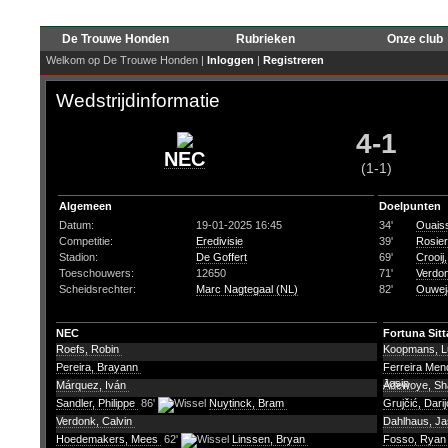
De Trouwe Honden
Rubrieken
Onze club
Welkom op De Trouwe Honden |
Inloggen
|
Registreren
Wedstrijdinformatie
4-1
NEC
(1-1)
Algemeen
Doelpunten
Datum:
19-01-2025 16:45
34'
Ouais
Competitie:
Eredivisie
39'
Rosier
Stadion:
De Goffert
69'
Crooij,
Toeschouwers:
12650
71'
Verdon
Scheidsrechter:
Marc Nagtegaal (NL)
82'
Ouwej
NEC
Fortuna Sitt
Roefs, Robin
Koopmans, 
Pereira, Brayann
Ferreira Men
Josip
Márquez, Iván
Adewoye, S
Sandler, Philippe
86'
Nuytinck, Bram
Grujčić, Dari
Verdonk, Calvin
Dahlhaus, J
Hoedemakers, Mees
62'
Linssen, Bryan
Fosso, Rya