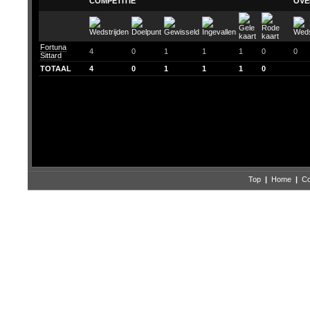
COMPETITIE
OVE
Fortuna
4
0
1
1
1
0
0
Sittard
TOTAAL
4
0
1
1
1
0
Top
|
Home
|
Co