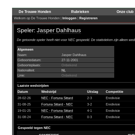
De Trouwe Honden
Rubrieken
Onze club
Welkom op De Trouwe Honden |
Inloggen
|
Registreren
Speler:
Jasper Dahlhaus
De getoonde speler heeft niet voor NEC gespeeld. De statistieken zijn alleen wed
Algemeen
Naam:
Jasper Dahlhaus
Geboortedatum:
27-11-2001
Geboorteplaats:
Onbekend
Nationaliteit:
NL
Linie:
Onbekend
Laatste wedstrijden
Datum
Wedstrijd
Uitslag
Competitie
28-02-26
NEC - Fortuna Sittard
2-3
Eredivisie
31-08-25
Fortuna Sittard - NEC
3-2
Eredivisie
19-01-25
NEC - Fortuna Sittard
4-1
Eredivisie
31-08-24
Fortuna Sittard - NEC
0-3
Eredivisie
Gespeeld tegen NEC