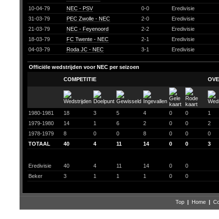
10-04-79
NEC - PSV
0-0
Eredivisie
31-03-79
PEC Zwolle - NEC
2-0
Eredivisie
21-03-79
NEC - Feyenoord
2-2
Eredivisie
18-03-79
FC Twente - NEC
2-1
Eredivisie
04-03-79
Roda JC - NEC
3-1
Eredivisie
Officiële wedstrijden voor NEC per seizoen
COMPETITIE
OVE
1980-1981
18
3
5
4
0
0
1
1979-1980
14
1
6
2
0
0
2
1978-1979
8
0
0
8
0
0
0
TOTAAL
40
4
11
14
0
0
3
Eredivisie
40
4
11
14
0
0
Beker
3
1
1
1
0
0
Top
|
Home
|
Co