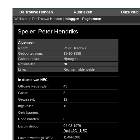
De Trouwe Honden
Rubrieken
Onze club
Welkom op De Trouwe Honden |
Inloggen
|
Registreren
Speler:
Peter Hendriks
Algemeen
Naam:
Peter Hendriks
Geboortedatum:
13-10-1958
Geboorteplaats:
Nijmegen
Nationaliteit:
NL
Linie:
Rechtermiddenvelder
In dienst van NEC
Officiële wedstrijden:
43
Goals:
5
Gewisseld:
12
Ingevallen:
15
Gele kaarten:
Rode kaarten:
0
04-03-1979
Datum debuut:
Roda JC - NEC
11-04-1981
Laatste wedstrijd NEC: