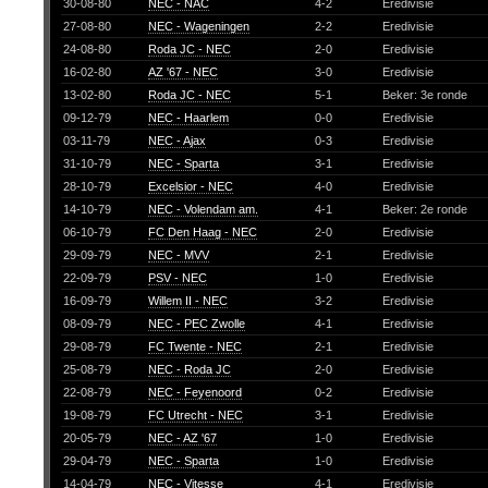
30-08-80
NEC - NAC
4-2
Eredivisie
27-08-80
NEC - Wageningen
2-2
Eredivisie
24-08-80
Roda JC - NEC
2-0
Eredivisie
16-02-80
AZ '67 - NEC
3-0
Eredivisie
13-02-80
Roda JC - NEC
5-1
Beker: 3e ronde
09-12-79
NEC - Haarlem
0-0
Eredivisie
03-11-79
NEC - Ajax
0-3
Eredivisie
31-10-79
NEC - Sparta
3-1
Eredivisie
28-10-79
Excelsior - NEC
4-0
Eredivisie
14-10-79
NEC - Volendam am.
4-1
Beker: 2e ronde
06-10-79
FC Den Haag - NEC
2-0
Eredivisie
29-09-79
NEC - MVV
2-1
Eredivisie
22-09-79
PSV - NEC
1-0
Eredivisie
16-09-79
Willem II - NEC
3-2
Eredivisie
08-09-79
NEC - PEC Zwolle
4-1
Eredivisie
29-08-79
FC Twente - NEC
2-1
Eredivisie
25-08-79
NEC - Roda JC
2-0
Eredivisie
22-08-79
NEC - Feyenoord
0-2
Eredivisie
19-08-79
FC Utrecht - NEC
3-1
Eredivisie
20-05-79
NEC - AZ '67
1-0
Eredivisie
29-04-79
NEC - Sparta
1-0
Eredivisie
14-04-79
NEC - Vitesse
4-1
Eredivisie