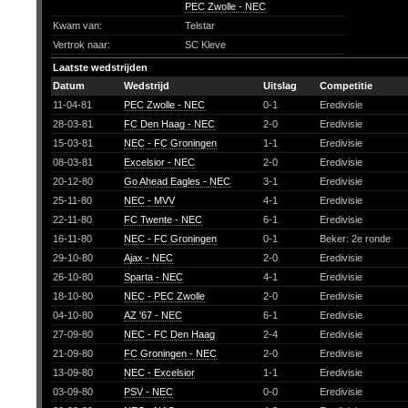
PEC Zwolle - NEC
Kwam van:
Telstar
Vertrok naar:
SC Kleve
Laatste wedstrijden
Datum
Wedstrijd
Uitslag
Competitie
11-04-81
PEC Zwolle - NEC
0-1
Eredivisie
28-03-81
FC Den Haag - NEC
2-0
Eredivisie
15-03-81
NEC - FC Groningen
1-1
Eredivisie
08-03-81
Excelsior - NEC
2-0
Eredivisie
20-12-80
Go Ahead Eagles - NEC
3-1
Eredivisie
25-11-80
NEC - MVV
4-1
Eredivisie
22-11-80
FC Twente - NEC
6-1
Eredivisie
16-11-80
NEC - FC Groningen
0-1
Beker: 2e ronde
29-10-80
Ajax - NEC
2-0
Eredivisie
26-10-80
Sparta - NEC
4-1
Eredivisie
18-10-80
NEC - PEC Zwolle
2-0
Eredivisie
04-10-80
AZ '67 - NEC
6-1
Eredivisie
27-09-80
NEC - FC Den Haag
2-4
Eredivisie
21-09-80
FC Groningen - NEC
2-0
Eredivisie
13-09-80
NEC - Excelsior
1-1
Eredivisie
03-09-80
PSV - NEC
0-0
Eredivisie