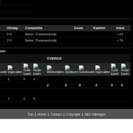
C
Uitslag
Competitie
Goals
Kaarten
In/uit
0-6
Beker: Poulewedstrijd
< 63
2-5
Beker: Poulewedstrijd
< 76
zoen
OVERIGE
2
0
0
2
0
0
2
0
0
2
0
0
Top
|
Home
|
Contact
|
Copyright
|
NEC Nijmegen