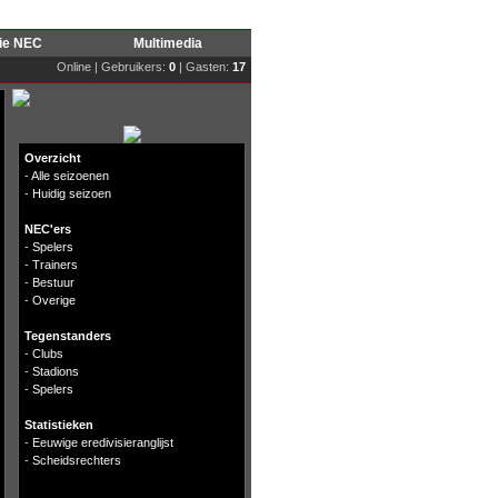
rie NEC
Multimedia
Online | Gebruikers:
0
| Gasten:
17
Overzicht
-
Alle seizoenen
-
Huidig seizoen
NEC'ers
-
Spelers
-
Trainers
-
Bestuur
-
Overige
Tegenstanders
-
Clubs
-
Stadions
-
Spelers
Statistieken
-
Eeuwige eredivisieranglijst
-
Scheidsrechters