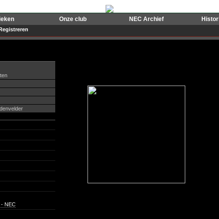
ieken
Onze club
NEC Archief
Histo
Registreren
tten
ddenvelder
8 - NEC