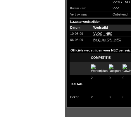
VVOG - NE
Kwam van:
VVV
Vertrok naar:
Onbekend
Laatste wedstrijden
Datum
Wedstrijd
10-08-99
VVOG - NEC
06-08-99
Be Quick '28 - NEC
Officiële wedstrijden voor NEC per sei
COMPETITIE
2
0
0
TOTAAL
Beker
2
0
0