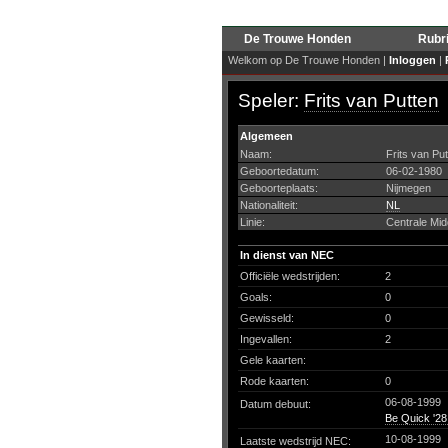
De Trouwe Honden
Rubr
Welkom op De Trouwe Honden |
Inloggen
|
Speler:
Frits van Putten
Algemeen
Naam:
Frits van Pu
Geboortedatum:
06-02-1980
Geboorteplaats:
Nijmegen
Nationaliteit:
NL
Linie:
Centrale Mi
In dienst van NEC
Officiële wedstrijden:
2
Goals:
0
Gewisseld:
0
Ingevallen:
2
Gele kaarten:
Rode kaarten:
0
06-08-1999
Datum debuut:
Be Quick '2
10-08-1999
Laatste wedstrijd NEC: