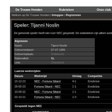
De Trouwe Honden
Rubrieken
Onze club
Welkom op De Trouwe Honden |
Inloggen
|
Registreren
Speler:
Tijanni Noslin
De getoonde speler heeft niet voor NEC gespeeld. De statistieken zijn alleen wed
Algemeen
Naam:
Tijanni Noslin
Geboortedatum:
07-07-1999
Geboorteplaats:
Onbekend
Nationaliteit:
NL
Linie:
Onbekend
Laatste wedstrijden
Datum
Wedstrijd
Uitslag
Competitie
15-12-23
NEC - Fortuna Sittard
4-1
Eredivisie
28-05-23
Fortuna Sittard - NEC
1-1
Eredivisie
10-09-22
NEC - Fortuna Sittard
1-1
Eredivisie
02-10-21
Fortuna Sittard - NEC
1-3
Eredivisie
Gespeeld tegen NEC