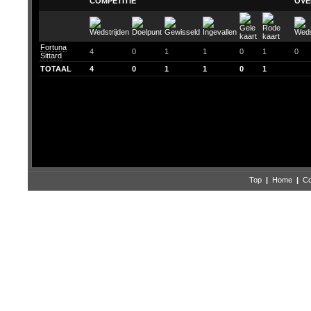
COMPETITIE
OVE
Fortuna
4
0
1
1
0
1
0
Sittard
TOTAAL
4
0
1
1
0
1
Top
|
Home
|
Co