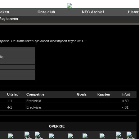
ieken
Onze club
NEC Archief
Histo
Registreren
peeld. De statistieken zijn alleen wedstrijden tegen NEC.
ier
Uitslag
Competitie
Goals
Kaarten
In/uit
1-1
Eredivisie
< 80
4-1
Eredivisie
< 81
OVERIGE