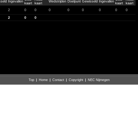
2
0
0
0
0
0
0
0
0
2
0
0
Top
|
Home
|
Contact
|
Copyright
|
NEC Nijmegen