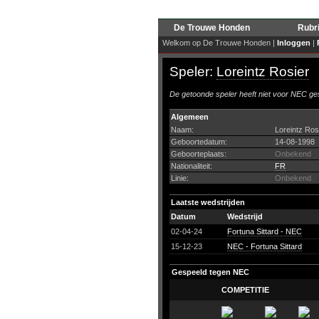
De Trouwe Honden
Rubr
Welkom op De Trouwe Honden |
Inloggen
|
Speler:
Loreintz Rosier
De getoonde speler heeft niet voor NEC ges
Algemeen
Naam:
Loreintz Ros
Geboortedatum:
14-08-1998
Geboorteplaats:
Onbekend
Nationaliteit:
FR
Linie:
Onbekend
Laatste wedstrijden
Datum
Wedstrijd
02-04-24
Fortuna Sittard - NEC
15-12-23
NEC - Fortuna Sittard
Gespeeld tegen NEC
COMPETITIE