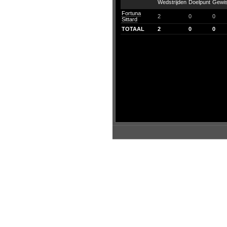
Fortuna
2
0
0
Sittard
TOTAAL
2
0
0