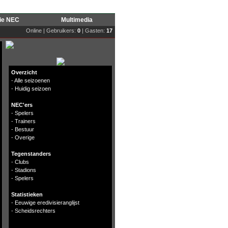
rie NEC
Multimedia
Online | Gebruikers:
0
| Gasten:
17
Overzicht
-
Alle seizoenen
-
Huidig seizoen
NEC'ers
-
Spelers
-
Trainers
-
Bestuur
-
Overige
Tegenstanders
-
Clubs
-
Stadions
-
Spelers
Statistieken
-
Eeuwige eredivisieranglijst
-
Scheidsrechters