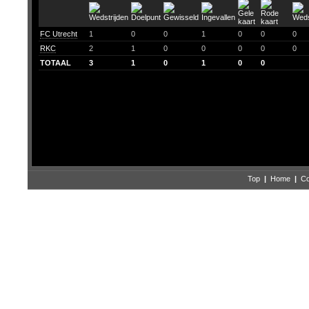
FC Utrecht
1
0
0
1
0
0
0
RKC
2
1
0
0
0
0
0
TOTAAL
3
1
0
1
0
0
Top
|
Home
|
Co