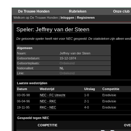
De Trouwe Honden
Rubrieken
Onze club
Welkom op De Trouwe Honden |
Inloggen
|
Registreren
Speler:
Jeffrey van der Steen
De getoonde speler heeft niet voor NEC gespeeld. De statistieken zijn alleen wed
Algemeen
Naam:
Jeffrey van der Steen
Geboortedatum:
15-12-1974
Geboorteplaats:
Onbekend
Nationaliteit:
NL
Linie:
Onbekend
Laatste wedstrijden
Datum
Wedstrijd
Uitslag
Competitie
03-05-98
NEC - FC Utrecht
1-0
Eredivisie
06-04-96
NEC - RKC
2-1
Eredivisie
19-11-95
RKC - NEC
4-0
Eredivisie
Gespeeld tegen NEC
COMPETITIE
OVE