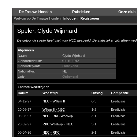
De Trouwe Honden
Rubrieken
Onze club
Welkom op De Trouwe Honden |
Inloggen
|
Registreren
Speler:
Clyde Wijnhard
De getoonde speler heeft niet voor NEC gespeeld. De statistieken zijn alleen wed
Algemeen
Naam:
Clyde Wijnhard
Geboortedatum:
01-11-1973
Geboorteplaats:
Onbekend
Nationaliteit:
NL
Linie:
Onbekend
Laatste wedstrijden
Datum
Wedstrijd
Uitslag
Competitie
04-12-97
NEC - Willem II
0-3
Eredivisie
20-08-97
Willem II - NEC
1-2
Eredivisie
08-03-97
NEC - RKC Waalwijk
3-1
Eredivisie
23-02-97
RKC Waalwijk - NEC
3-1
Eredivisie
06-04-96
NEC - RKC
2-1
Eredivisie