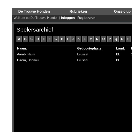
De Trouwe Honden
Rubrieken
Onze club
Welkom op De Trouwe Honden |
Inloggen
|
Registreren
Spelersarchief
A
B
C
D
E
F
G
H
I
J
K
L
M
N
O
P
Q
R
S
Naam:
Geboorteplaats:
Land:
Aarab, Naïm
Brussel
BE
Diarra, Bahnou
Brussel
BE